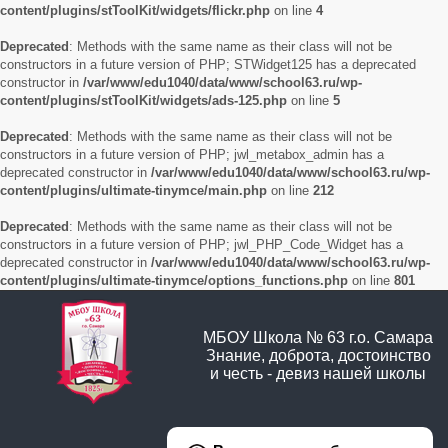
content/plugins/stToolKit/widgets/flickr.php
on line
4
Deprecated
: Methods with the same name as their class will not be
constructors in a future version of PHP; STWidget125 has a deprecated
constructor in
/var/www/edu1040/data/www/school63.ru/wp-
content/plugins/stToolKit/widgets/ads-125.php
on line
5
Deprecated
: Methods with the same name as their class will not be
constructors in a future version of PHP; jwl_metabox_admin has a
deprecated constructor in
/var/www/edu1040/data/www/school63.ru/wp-
content/plugins/ultimate-tinymce/main.php
on line
212
Deprecated
: Methods with the same name as their class will not be
constructors in a future version of PHP; jwl_PHP_Code_Widget has a
deprecated constructor in
/var/www/edu1040/data/www/school63.ru/wp-
content/plugins/ultimate-tinymce/options_functions.php
on line
801
МБОУ Школа № 63 г.о. Самара
Знание, доброта, достоинство
и честь - девиз нашей школы